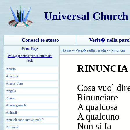
Universal Church
Conosci te stesso
Verit� nella paro
Home Page
Home
->
Verit� nella parola
->
Rinuncia
Passaggi chiave per la lettura dei
testi
RINUNCIA
Aborto
Amicizia
Amore Vero
Cosa vuol dir
Angelo
Rinunciare
Anima
A qualcosa
Anima gemella
Animali
A qualcuno
Animali sono tutti animali ?
Non si fa
Armonia