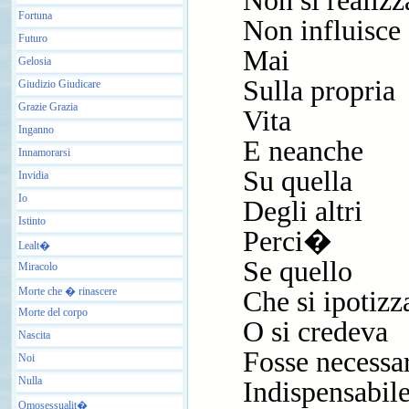
Non si realizz
Fortuna
Non influisce
Futuro
Mai
Gelosia
Sulla propria
Giudizio Giudicare
Grazie Grazia
Vita
Inganno
E neanche
Innamorarsi
Su quella
Invidia
Io
Degli altri
Istinto
Perci�
Lealt�
Se quello
Miracolo
Morte che � rinascere
Che si ipotizz
Morte del corpo
O si credeva
Nascita
Fosse necessa
Noi
Nulla
Indispensabil
Omosessualit�