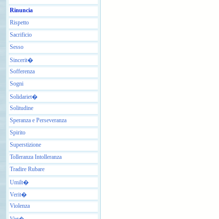
Rinuncia
Rispetto
Sacrificio
Sesso
Sincerit�
Sofferenza
Sogni
Solidariet�
Solitudine
Speranza e Perseveranza
Spirito
Superstizione
Tolleranza Intolleranza
Tradire Rubare
Umilt�
Verit�
Violenza
Virt�