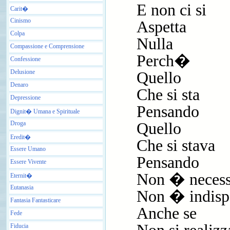
E non ci si
Carit�
Cinismo
Aspetta
Colpa
Nulla
Compassione e Comprensione
Perch�
Confessione
Delusione
Quello
Denaro
Che si sta
Depressione
Pensando
Dignit� Umana e Spirituale
Droga
Quello
Eredit�
Che si stava
Essere Umano
Pensando
Essere Vivente
Non � necess
Eternit�
Eutanasia
Non � indisp
Fantasia Fantasticare
Anche se
Fede
Fiducia