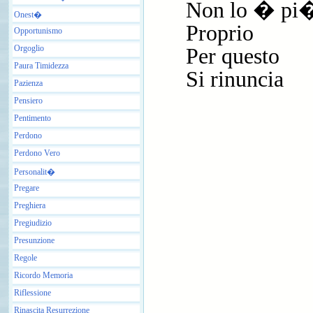
Non lo � pi
Onest�
Proprio
Opportunismo
Orgoglio
Per questo
Paura Timidezza
Si rinuncia
Pazienza
Pensiero
Pentimento
Perdono
Perdono Vero
Personalit�
Pregare
Preghiera
Pregiudizio
Presunzione
Regole
Ricordo Memoria
Riflessione
Rinascita Resurrezione