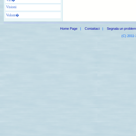
Visioni
Volont�
Home Page
|
Contattaci
|
Segnala un proble
(C) 2011-