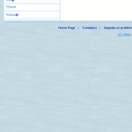
Visioni
Volont�
Home Page
|
Contattaci
|
Segnala un proble
(C) 2011-