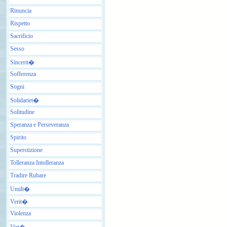
Rinuncia
Rispetto
Sacrificio
Sesso
Sincerit�
Sofferenza
Sogni
Solidariet�
Solitudine
Speranza e Perseveranza
Spirito
Superstizione
Tolleranza Intolleranza
Tradire Rubare
Umilt�
Verit�
Violenza
Virt�