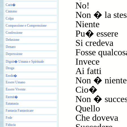
No!
Carit�
Cinismo
Non � la stes
Colpa
Niente
Compassione e Comprensione
Pu� essere
Confessione
Delusione
Si credeva
Denaro
Fosse qualcos
Depressione
Invece
Dignit� Umana e Spirituale
Droga
Ai fatti
Eredit�
Non � niente
Essere Umano
Cio�
Essere Vivente
Non � succe
Eternit�
Eutanasia
Quello
Fantasia Fantasticare
Che doveva
Fede
Fiducia