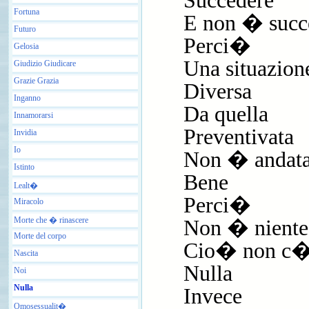
Succedere
Fortuna
E non � succ
Futuro
Perci�
Gelosia
Una situazion
Giudizio Giudicare
Grazie Grazia
Diversa
Inganno
Da quella
Innamorarsi
Preventivata
Invidia
Io
Non � andat
Istinto
Bene
Lealt�
Perci�
Miracolo
Morte che � rinascere
Non � niente
Morte del corpo
Cio� non 
Nascita
Nulla
Noi
Nulla
Invece
Omosessualit�