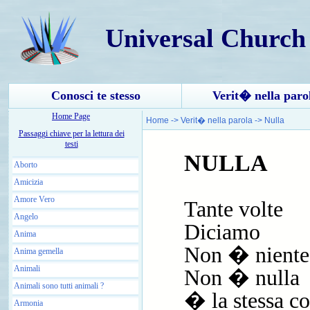
Universal Church
Conosci te stesso
Verit� nella paro
Home Page
Home
->
Verit� nella parola
->
Nulla
Passaggi chiave per la lettura dei
testi
NULLA
Aborto
Amicizia
Amore Vero
Tante volte
Angelo
Diciamo
Anima
Non � niente
Anima gemella
Animali
Non � nulla
Animali sono tutti animali ?
� la stessa c
Armonia