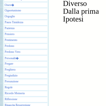
Diverso
Onest�
Dalla prima
Opportunismo
Orgoglio
Ipotesi
Paura Timidezza
Pazienza
Pensiero
Pentimento
Perdono
Perdono Vero
Personalit�
Pregare
Preghiera
Pregiudizio
Presunzione
Regole
Ricordo Memoria
Riflessione
Rinascita Resurrezione