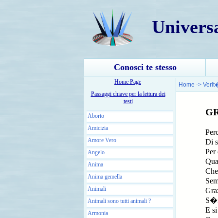
Univers
Conosci te stesso
Home Page
Home
->
Verit
Passaggi chiave per la lettura dei
testi
GR
Aborto
Amicizia
Per
Amore Vero
Di s
Per 
Angelo
Qua
Anima
Che
Anima gemella
Sem
Animali
Gra
S�i
Animali sono tutti animali ?
E s
Armonia