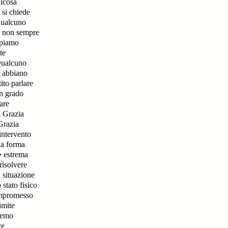
lcosa
 si chiede
ualcuno
 non sempre
piamo
te
ualcuno
 abbiano
ito parlare
n grado
are
 Grazia
Grazia
intervento
la forma
 estrema
risolvere
 situazione
stato fisico
promesso
imite
remo
ve