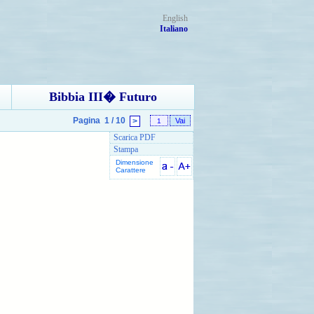
English
Italiano
Bibbia III� Futuro
Pagina
1 / 10
>
Scarica PDF
Stampa
Dimensione
Carattere