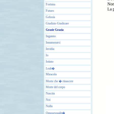
No
Fortuna
La 
Futuro
Gelosia
Giudizio Giudicare
Grazie Grazia
Inganno
Innamorarsi
Invidia
Io
Istinto
Lealt�
Miracolo
Morte che � rinascere
Morte del corpo
Nascita
Noi
Nulla
Omosessualit�