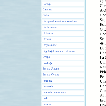
Qua
Carit�
Che
Cinismo
A Q
Che
Colpa
Sap
Compassione e Comprensione
Esis
Confessione
O Q
Delusione
Che
Sent
Denaro
� i
Depressione
Di f
Dignit� Umana e Spirituale
Una
Droga
La 
Un 
Eredit�
Nel
Essere Umano
Pi�
Essere Vivente
Per 
Eternit�
Una
Uno 
Eutanasia
Com
Fantasia Fantasticare
Al l
Fede
Est
Fiducia
Do