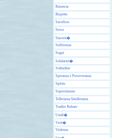
Rinuncia
Rispetto
Sacrificio
Sesso
Sincerit�
Sofferenza
Sogni
Solidariet�
Solitudine
Speranza e Perseveranza
Spirito
Superstizione
Tolleranza Intolleranza
Tradire Rubare
Umilt�
Verit�
Violenza
Virt�