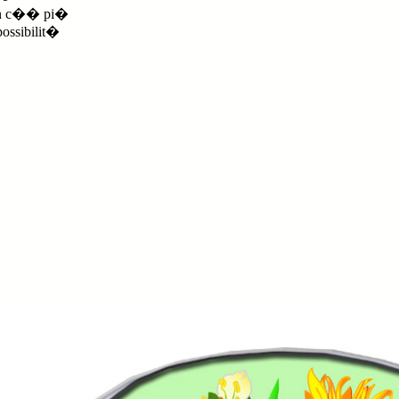
n c�� pi�
possibilit�