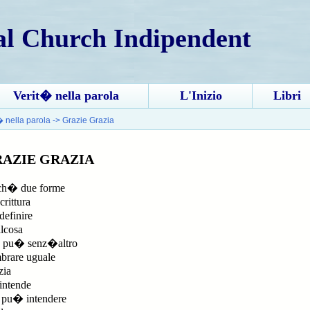
al Church Indipendent
Verit� nella parola
L'Inizio
Libri
� nella parola
->
Grazie Grazia
AZIE GRAZIA
ch� due forme
crittura
definire
lcosa
 pu� senz�altro
brare uguale
zia
ntende
i pu� intendere