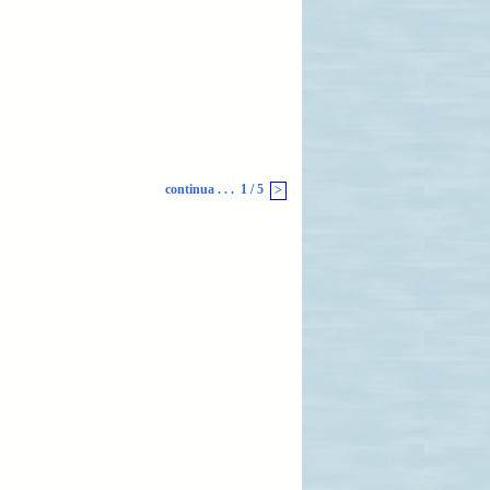
continua . . .
1 / 5
>