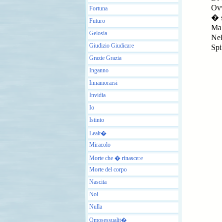
Ovv
Fortuna
� s
Futuro
Ma 
Gelosia
Nel
Giudizio Giudicare
Spi
Grazie Grazia
Inganno
Innamorarsi
Invidia
Io
Istinto
Lealt�
Miracolo
Morte che � rinascere
Morte del corpo
Nascita
Noi
Nulla
Omosessualit�