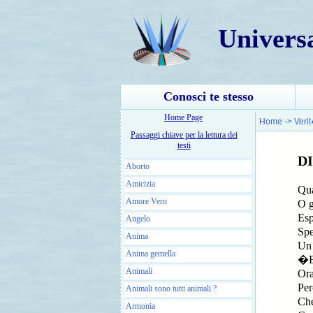
Univers
Conosci te stesso
Home Page
Home
->
Veri
Passaggi chiave per la lettura dei
testi
D
Aborto
Amicizia
Qua
Amore Vero
O g
Es
Angelo
Spe
Anima
Un 
Anima gemella
�E�
Animali
Ora
Pe
Animali sono tutti animali ?
Che
Armonia