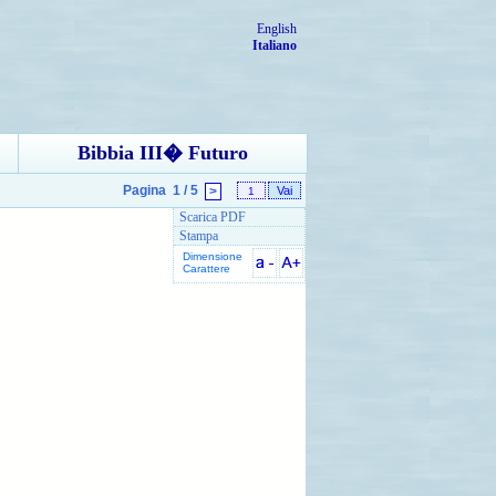
English
Italiano
Bibbia III� Futuro
Pagina
1 / 5
>
Scarica PDF
Stampa
Dimensione
Carattere