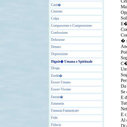
Cer
Carit�
Ma 
Cinismo
Opp
Sol
Colpa
E� 
Compassione e Comprensione
Con
Confessione
Con
Delusione
� m
Anc
Denaro
Poi
Depressione
Sop
Dignit� Umana e Spirituale
C�
Droga
Uma
Sog
Eredit�
Per
Essere Umano
Da 
Essere Vivente
Se 
Eternit�
E d
Tut
Eutanasia
Nei
Fantasia Fantasticare
E 
Fede
Al 
Fiducia
Di 