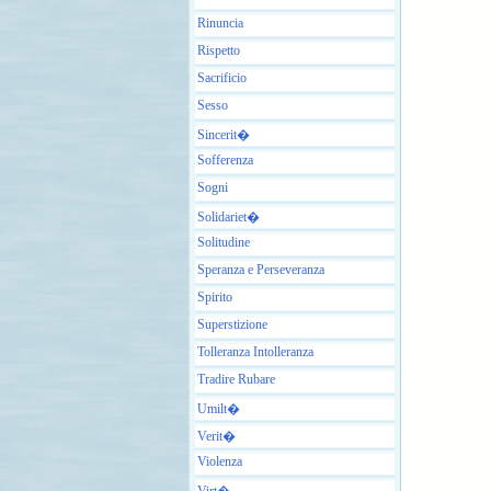
Rinuncia
Rispetto
Sacrificio
Sesso
Sincerit�
Sofferenza
Sogni
Solidariet�
Solitudine
Speranza e Perseveranza
Spirito
Superstizione
Tolleranza Intolleranza
Tradire Rubare
Umilt�
Verit�
Violenza
Virt�