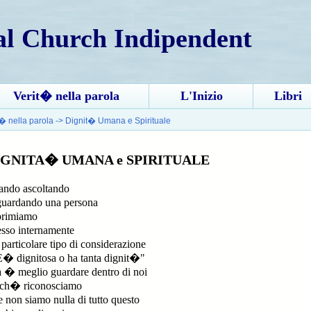
al Church Indipendent
Verit� nella parola
L'Inizio
Libri
t� nella parola
->
Dignit� Umana e Spirituale
IGNITA� UMANA e SPIRITUALE
ndo ascoltando
uardando una persona
primiamo
sso internamente
particolare tipo di considerazione
 dignitosa o ha tanta dignit�"
 � meglio guardare dentro di noi
rch� riconosciamo
 non siamo nulla di tutto questo