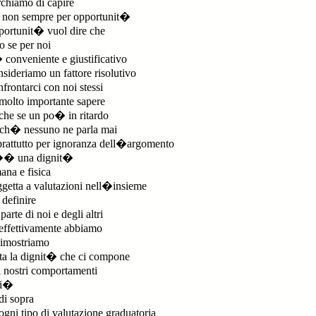
chiamo di capire
non sempre per opportunit�
ortunit� vuol dire che
o se per noi
conveniente e giustificativo
sideriamo un fattore risolutivo
frontarci con noi stessi
olto importante sapere
he se un po� in ritardo
ch� nessuno ne parla mai
rattutto per ignoranza dell�argomento
� una dignit�
na e fisica
getta a valutazioni nell�insieme
 definire
parte di noi e degli altri
effettivamente abbiamo
imostriamo
ta la dignit� che ci compone
 nostri comportamenti
ci�
di sopra
ogni tipo di valutazione graduatoria