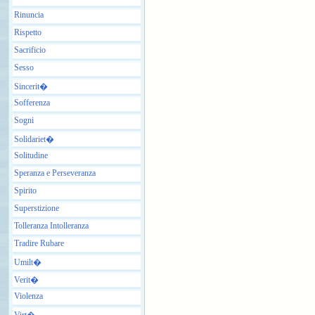
Rinuncia
Rispetto
Sacrificio
Sesso
Sincerit�
Sofferenza
Sogni
Solidariet�
Solitudine
Speranza e Perseveranza
Spirito
Superstizione
Tolleranza Intolleranza
Tradire Rubare
Umilt�
Verit�
Violenza
Virt�