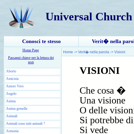
Universal Church
Conosci te stesso
Verit� nella paro
Home Page
Home
->
Verit� nella parola
->
Visioni
Passaggi chiave per la lettura dei
testi
VISIONI
Aborto
Amicizia
Amore Vero
Che cosa �
Angelo
Una visione
Anima
O delle vision
Anima gemella
Animali
Si potrebbe di
Animali sono tutti animali ?
Si vede
Armonia