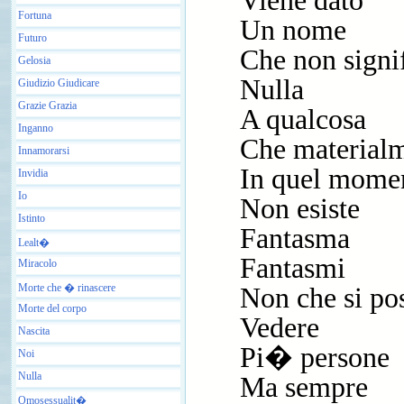
Viene dato
Fortuna
Un nome
Futuro
Che non signi
Gelosia
Nulla
Giudizio Giudicare
Grazie Grazia
A qualcosa
Inganno
Che material
Innamorarsi
In quel mome
Invidia
Io
Non esiste
Istinto
Fantasma
Lealt�
Fantasmi
Miracolo
Morte che � rinascere
Non che si po
Morte del corpo
Vedere
Nascita
Pi� persone
Noi
Nulla
Ma sempre
Omosessualit�