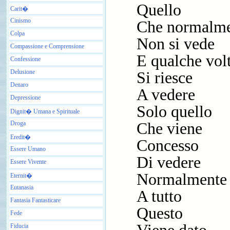
Quello
Carit�
Cinismo
Che normalm
Colpa
Non si vede
Compassione e Comprensione
E qualche vol
Confessione
Delusione
Si riesce
Denaro
A vedere
Depressione
Solo quello
Dignit� Umana e Spirituale
Droga
Che viene
Eredit�
Concesso
Essere Umano
Di vedere
Essere Vivente
Normalmente
Eternit�
Eutanasia
A tutto
Fantasia Fantasticare
Questo
Fede
Fiducia