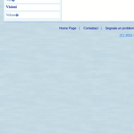
Visioni
Volont�
Home Page
|
Contattaci
|
Segnala un proble
(C) 2011-